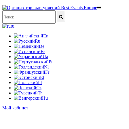
ru
En
Ru
De
Es
Ua
Pt
Nl
Fr
Et
Pl
Cz
Tr
Hu
Мой кабинет