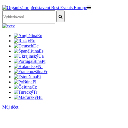
cz
En
Ru
De
Es
Ua
Pt
Nl
Fr
Et
Pl
Cz
Tr
Hu
Můj účet