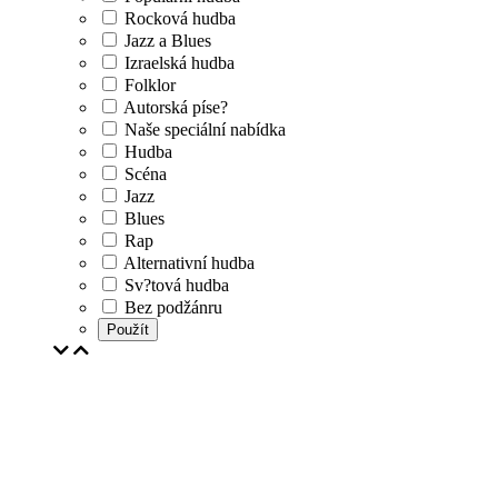
Rocková hudba
Jazz a Blues
Izraelská hudba
Folklor
Autorská píse?
Naše speciální nabídka
Hudba
Scéna
Jazz
Blues
Rap
Alternativní hudba
Sv?tová hudba
Bez podžánru
Použít