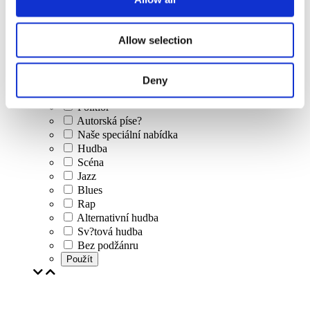
Koncerty
Klasická hudba
Allow selection
Populární hudba
Rocková hudba
Jazz a Blues
Deny
Izraelská hudba
Folklor
Autorská píse?
Naše speciální nabídka
Hudba
Scéna
Jazz
Blues
Rap
Alternativní hudba
Sv?tová hudba
Bez podžánru
Použít