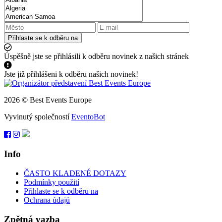
Přihlaste se k odběru na
Úspěšně jste se přihlásili k odběru novinek z našich stránek
Jste již přihlášeni k odběru našich novinek!
2026 © Best Events Europe
Vyvinutý společností
EventoBot
Info
ČASTO KLADENÉ DOTAZY
Podmínky použití
Přihlaste se k odběru na
Ochrana údajů
Zpětná vazba