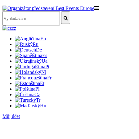
cz
En
Ru
De
Es
Ua
Pt
Nl
Fr
Et
Pl
Cz
Tr
Hu
Můj účet