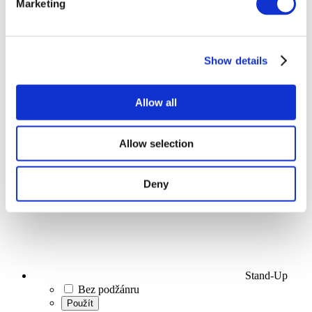
Marketing
Události
Show details
Allow all
Koncerty
Scéna
Allow selection
Použít
Deny
Stand-Up
Bez podžánru
Použít