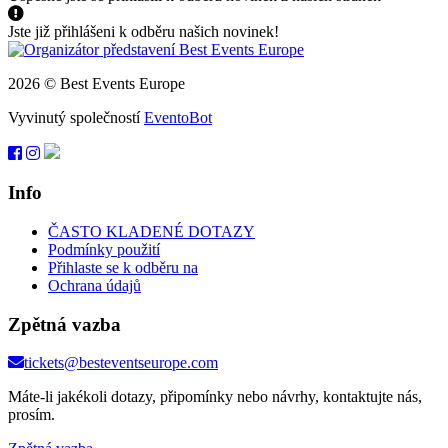
Jste již přihlášeni k odběru našich novinek!
2026 © Best Events Europe
Vyvinutý společností
EventoBot
Info
ČASTO KLADENÉ DOTAZY
Podmínky použití
Přihlaste se k odběru na
Ochrana údajů
Zpětná vazba
tickets@besteventseurope.com
Máte-li jakékoli dotazy, připomínky nebo návrhy, kontaktujte nás,
prosím.