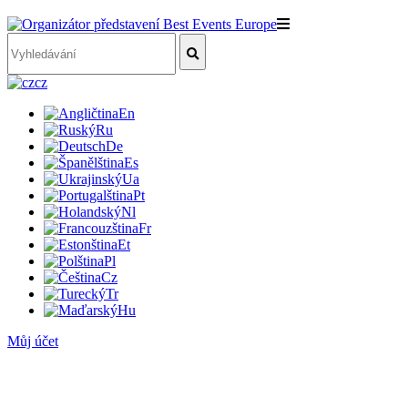
cz
En
Ru
De
Es
Ua
Pt
Nl
Fr
Et
Pl
Cz
Tr
Hu
Můj účet