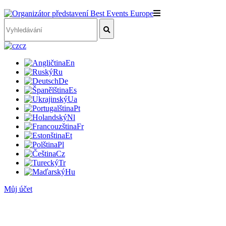
cz
En
Ru
De
Es
Ua
Pt
Nl
Fr
Et
Pl
Cz
Tr
Hu
Můj účet