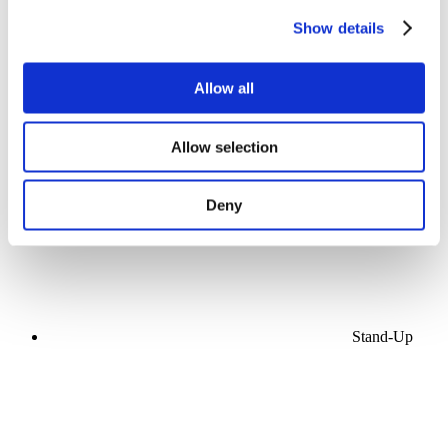
Show details
Allow all
Koncerty
Populární hudba
Allow selection
Použít
Deny
Stand-Up