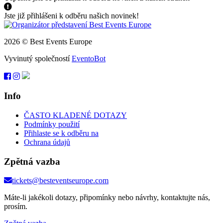
Jste již přihlášeni k odběru našich novinek!
2026 © Best Events Europe
Vyvinutý společností
EventoBot
Info
ČASTO KLADENÉ DOTAZY
Podmínky použití
Přihlaste se k odběru na
Ochrana údajů
Zpětná vazba
tickets@besteventseurope.com
Máte-li jakékoli dotazy, připomínky nebo návrhy, kontaktujte nás,
prosím.