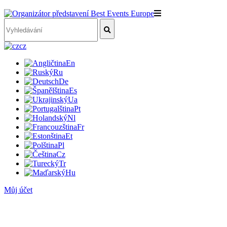
cz
En
Ru
De
Es
Ua
Pt
Nl
Fr
Et
Pl
Cz
Tr
Hu
Můj účet