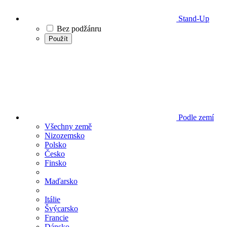
Stand-Up
Bez podžánru
Použít
Podle zemí
Všechny země
Nizozemsko
Polsko
Česko
Finsko
Maďarsko
Itálie
Švýcarsko
Francie
Dánsko