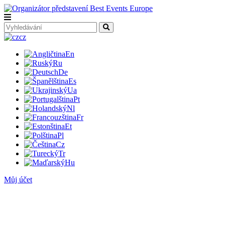
cz
En
Ru
De
Es
Ua
Pt
Nl
Fr
Et
Pl
Cz
Tr
Hu
Můj účet