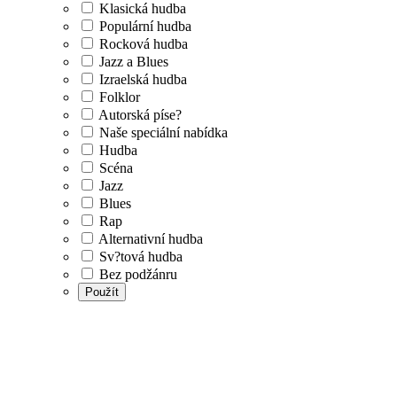
Klasická hudba
Populární hudba
Rocková hudba
Jazz a Blues
Izraelská hudba
Folklor
Autorská píse?
Naše speciální nabídka
Hudba
Scéna
Jazz
Blues
Rap
Alternativní hudba
Sv?tová hudba
Bez podžánru
Použít