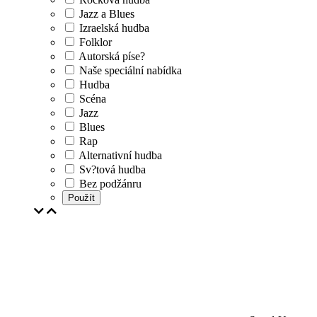
Jazz a Blues
Izraelská hudba
Folklor
Autorská píse?
Naše speciální nabídka
Hudba
Scéna
Jazz
Blues
Rap
Alternativní hudba
Sv?tová hudba
Bez podžánru
Použít