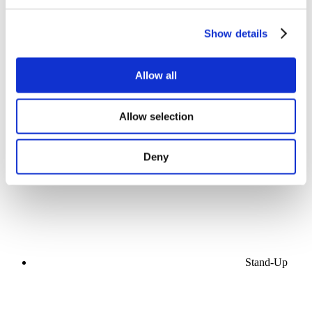
Show details
Allow all
Koncerty
Hudba
Allow selection
Scéna
Použít
Deny
Stand-Up