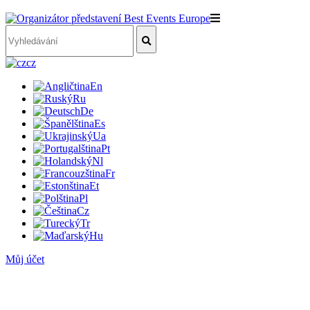
cz
En
Ru
De
Es
Ua
Pt
Nl
Fr
Et
Pl
Cz
Tr
Hu
Můj účet