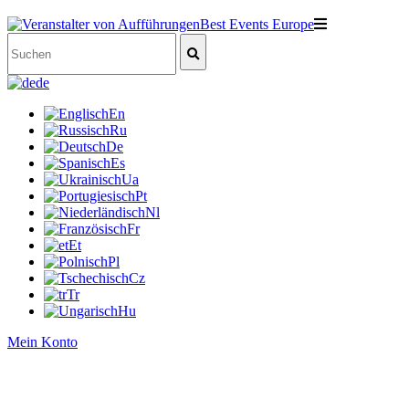
de
En
Ru
De
Es
Ua
Pt
Nl
Fr
Et
Pl
Cz
Tr
Hu
Mein Konto