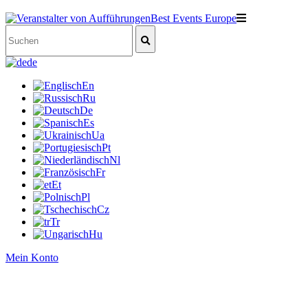
de
En
Ru
De
Es
Ua
Pt
Nl
Fr
Et
Pl
Cz
Tr
Hu
Mein Konto