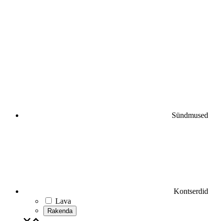
Sündmused
Kontserdid
Lava
Rakenda