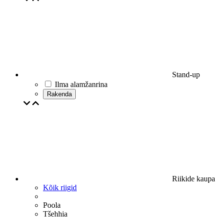
Stand-up
Ilma alamžanrina
Rakenda
Riikide kaupa
Kõik riigid
Poola
Tšehhia