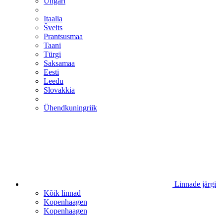
Ungari
Itaalia
Šveits
Prantsusmaa
Taani
Türgi
Saksamaa
Eesti
Leedu
Slovakkia
Ühendkuningriik
Linnade järgi
Kõik linnad
Kopenhaagen
Kopenhaagen