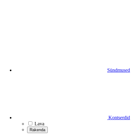
Sündmused
Kontserdid
Lava
Rakenda