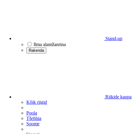
Stand-up
Ilma alamžanrina
Rakenda
Riikide kaupa
Kõik riigid
Poola
Tšehhia
Soome