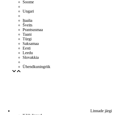
Soome
Ungari
Itaalia
Šveits
Prantsusmaa
Taani
Türgi
Saksamaa
Eesti
Leedu
Slovakkia
Ühendkuningriik
Linnade järgi