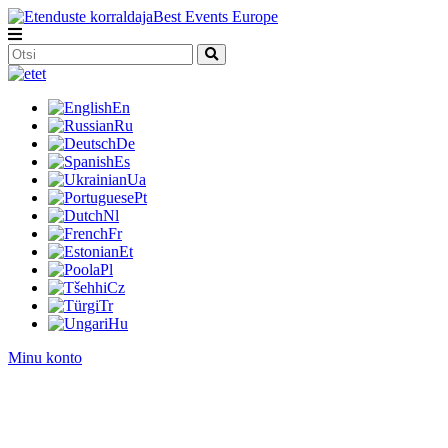
et
En
Ru
De
Es
Ua
Pt
Nl
Fr
Et
Pl
Cz
Tr
Hu
Minu konto