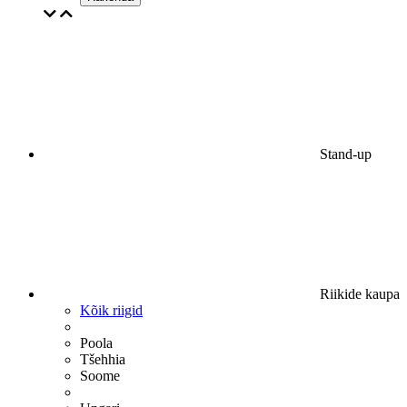
Stand-up
Riikide kaupa
Kõik riigid
Poola
Tšehhia
Soome