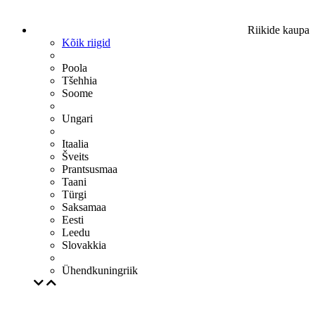
Riikide kaupa
Kõik riigid
Poola
Tšehhia
Soome
Ungari
Itaalia
Šveits
Prantsusmaa
Taani
Türgi
Saksamaa
Eesti
Leedu
Slovakkia
Ühendkuningriik