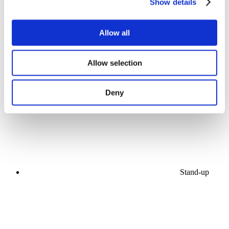
Show details
Allow all
Allow selection
Kontserdid
Popmuusika
Rakenda
Deny
Stand-up