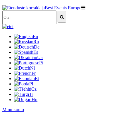
et
En
Ru
De
Es
Ua
Pt
Nl
Fr
Et
Pl
Cz
Tr
Hu
Minu konto