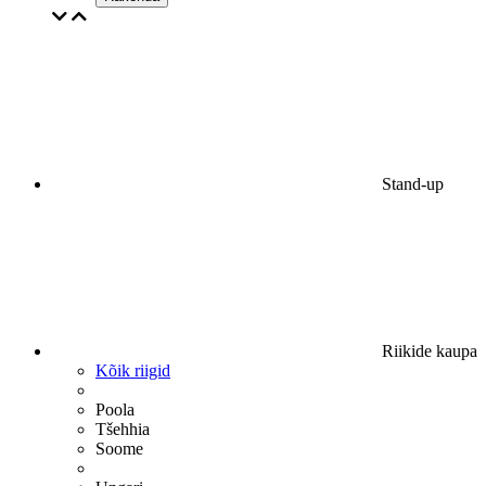
Stand-up
Riikide kaupa
Kõik riigid
Poola
Tšehhia
Soome