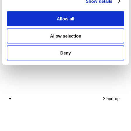
Show details
Allow all
Allow selection
Kontserdid
Lava
Rakenda
Deny
Stand-up