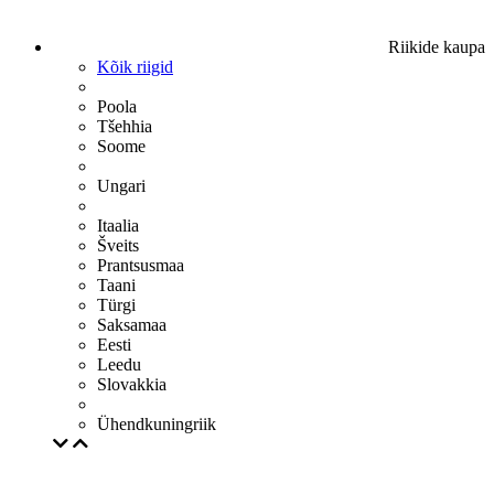
Riikide kaupa
Kõik riigid
Poola
Tšehhia
Soome
Ungari
Itaalia
Šveits
Prantsusmaa
Taani
Türgi
Saksamaa
Eesti
Leedu
Slovakkia
Ühendkuningriik