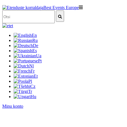
et
En
Ru
De
Es
Ua
Pt
Nl
Fr
Et
Pl
Cz
Tr
Hu
Minu konto