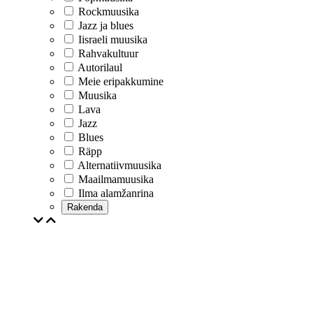
Rockmuusika
Jazz ja blues
Iisraeli muusika
Rahvakultuur
Autorilaul
Meie eripakkumine
Muusika
Lava
Jazz
Blues
Räpp
Alternatiivmuusika
Maailmamuusika
Ilma alamžanrina
Rakenda