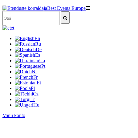
et
En
Ru
De
Es
Ua
Pt
Nl
Fr
Et
Pl
Cz
Tr
Hu
Minu konto