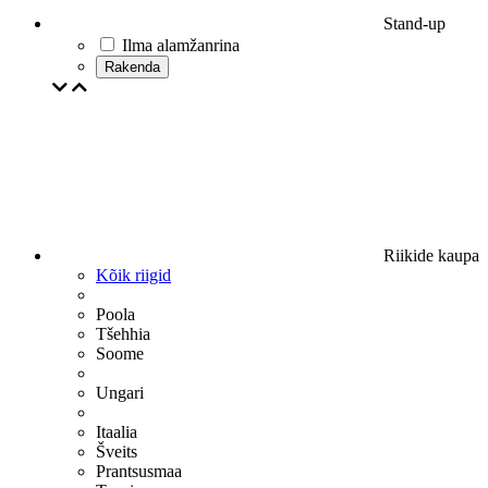
Stand-up
Ilma alamžanrina
Rakenda
Riikide kaupa
Kõik riigid
Poola
Tšehhia
Soome
Ungari
Itaalia
Šveits
Prantsusmaa