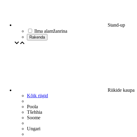
Stand-up
Ilma alamžanrina
Rakenda
Riikide kaupa
Kõik riigid
Poola
Tšehhia
Soome
Ungari