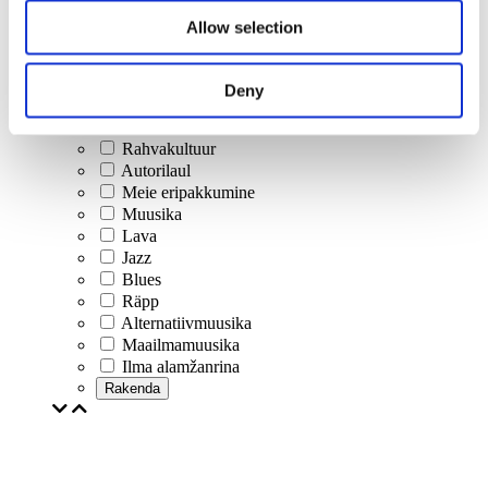
Kontserdid
Allow selection
Klassikaline muusika
Popmuusika
Rockmuusika
Deny
Jazz ja blues
Iisraeli muusika
Rahvakultuur
Autorilaul
Meie eripakkumine
Muusika
Lava
Jazz
Blues
Räpp
Alternatiivmuusika
Maailmamuusika
Ilma alamžanrina
Rakenda