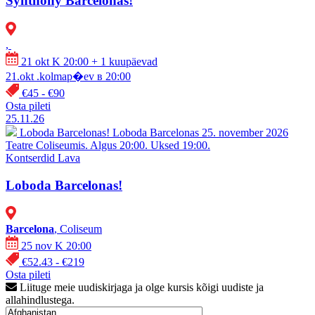
Synthony Barcelonas!
,
21 okt K 20:00
+ 1 kuupäevad
21.okt .kolmap�ev в 20:00
€45 - €90
Osta pileti
25.11.26
Loboda Barcelonas!
Loboda Barcelonas 25. november 2026
Teatre Coliseumis. Algus 20:00. Uksed 19:00.
Kontserdid
Lava
Loboda Barcelonas!
Barcelona
, Coliseum
25 nov K 20:00
€52.43 - €219
Osta pileti
Liituge meie uudiskirjaga ja olge kursis kõigi uudiste ja
allahindlustega.