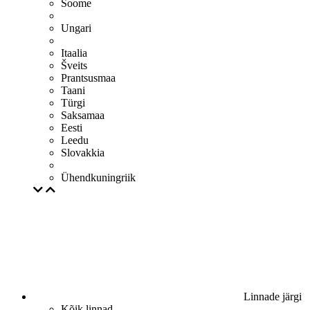
Soome
Ungari
Itaalia
Šveits
Prantsusmaa
Taani
Türgi
Saksamaa
Eesti
Leedu
Slovakkia
Ühendkuningriik
Linnade järgi
Kõik linnad