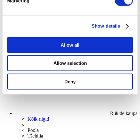
Marketing
Lava
Rakenda
Show details
Allow all
Allow selection
Stand-up
Deny
Riikide kaupa
Kõik riigid
Poola
Tšehhia