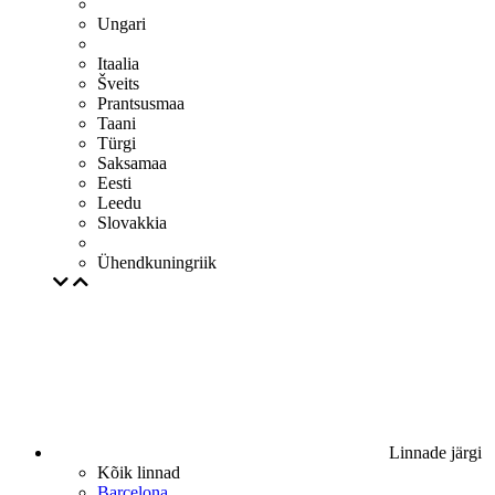
Ungari
Itaalia
Šveits
Prantsusmaa
Taani
Türgi
Saksamaa
Eesti
Leedu
Slovakkia
Ühendkuningriik
Linnade järgi
Kõik linnad
Barcelona