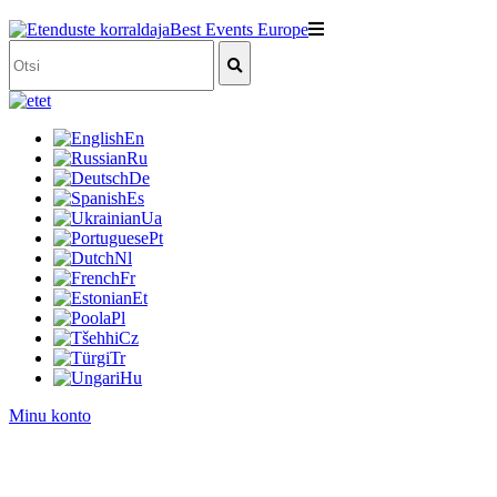
et
En
Ru
De
Es
Ua
Pt
Nl
Fr
Et
Pl
Cz
Tr
Hu
Minu konto