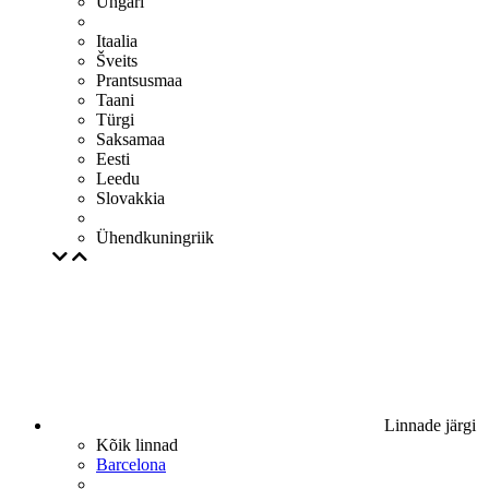
Ungari
Itaalia
Šveits
Prantsusmaa
Taani
Türgi
Saksamaa
Eesti
Leedu
Slovakkia
Ühendkuningriik
Linnade järgi
Kõik linnad
Barcelona