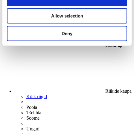
Allow selection
Deny
Stand-up
Riikide kaupa
Kõik riigid
Poola
Tšehhia
Soome
Ungari