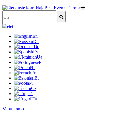
et
En
Ru
De
Es
Ua
Pt
Nl
Fr
Et
Pl
Cz
Tr
Hu
Minu konto