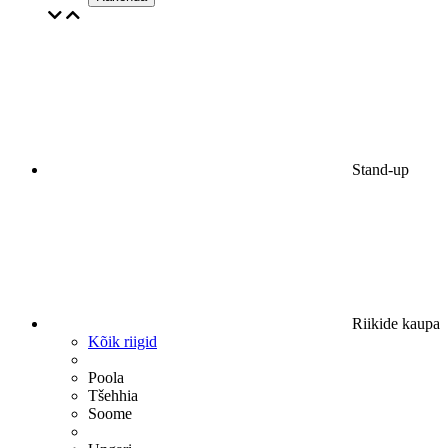
Stand-up
Riikide kaupa
Kõik riigid
Poola
Tšehhia
Soome