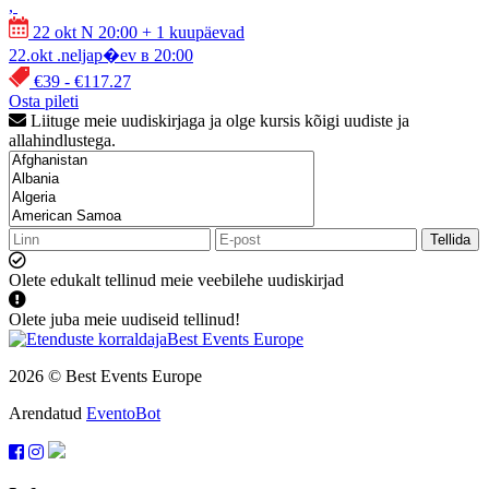
,
22 okt N 20:00
+ 1 kuupäevad
22.okt .neljap�ev в 20:00
€39 - €117.27
Osta pileti
Liituge meie uudiskirjaga ja olge kursis kõigi uudiste ja
allahindlustega.
Tellida
Olete edukalt tellinud meie veebilehe uudiskirjad
Olete juba meie uudiseid tellinud!
2026 © Best Events Europe
Arendatud
EventoBot