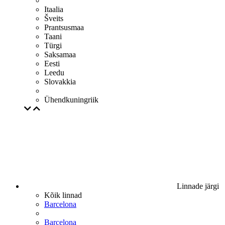
Itaalia
Šveits
Prantsusmaa
Taani
Türgi
Saksamaa
Eesti
Leedu
Slovakkia
Ühendkuningriik
Linnade järgi
Kõik linnad
Barcelona
Barcelona