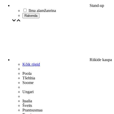
Stand-up
Ilma alamžanrina
Rakenda
Riikide kaupa
Kõik riigid
Poola
Tšehhia
Soome
Ungari
Itaalia
Šveits
Prantsusmaa