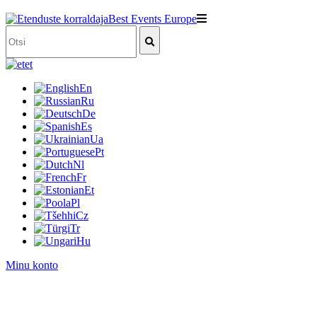
et
En
Ru
De
Es
Ua
Pt
Nl
Fr
Et
Pl
Cz
Tr
Hu
Minu konto