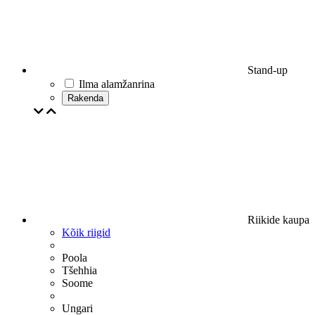
Stand-up
Ilma alamžanrina
Rakenda
Riikide kaupa
Kõik riigid
Poola
Tšehhia
Soome
Ungari