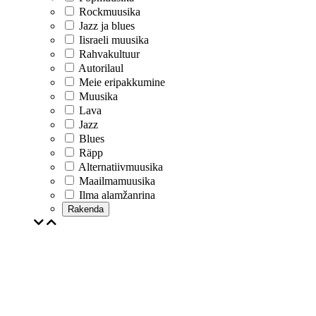
Rockmuusika
Jazz ja blues
Iisraeli muusika
Rahvakultuur
Autorilaul
Meie eripakkumine
Muusika
Lava
Jazz
Blues
Räpp
Alternatiivmuusika
Maailmamuusika
Ilma alamžanrina
Rakenda