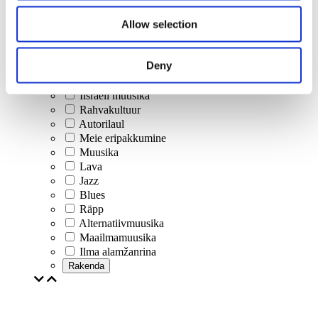
Allow selection
Kontserdid
Klassikaline muusika
Popmuusika
Deny
Rockmuusika
Jazz ja blues
Iisraeli muusika
Rahvakultuur
Autorilaul
Meie eripakkumine
Muusika
Lava
Jazz
Blues
Räpp
Alternatiivmuusika
Maailmamuusika
Ilma alamžanrina
Rakenda