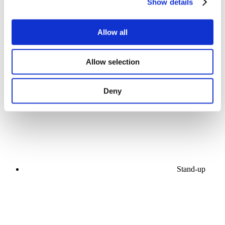
Show details
Allow all
Allow selection
Kontserdid
Popmuusika
Rakenda
Deny
Stand-up