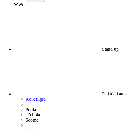
Stand-up
Riikide kaupa
Kõik riigid
Poola
Tšehhia
Soome