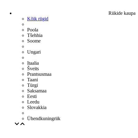
Riikide kaupa
Kõik riigid
Poola
Tšehhia
Soome
Ungari
Itaalia
Šveits
Prantsusmaa
Taani
Türgi
Saksamaa
Eesti
Leedu
Slovakkia
Ühendkuningriik