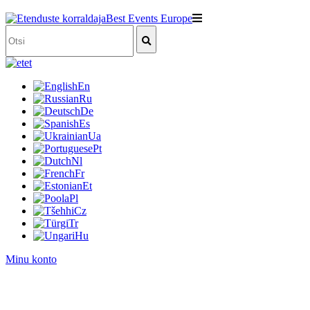
et
En
Ru
De
Es
Ua
Pt
Nl
Fr
Et
Pl
Cz
Tr
Hu
Minu konto