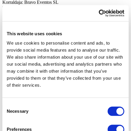
Korraldaja: Bravo Eventos SL
foto ja video
Jaga
This website uses cookies
We use cookies to personalise content and ads, to
provide social media features and to analyse our traffic.
1
We also share information about your use of our site with
Piletite kogusumma:
100EUR
our social media, advertising and analytics partners who
Haldustasud:
100EUR
may combine it with other information that you’ve
Kogumaksumus:
10:00
provided to them or that they’ve collected from your use
of their services.
Sarnased sündmused
13.09.26
Consent
Valery Meladze Malmö!
Valery Meladze Malmö 13. septembril
Necessary
Selection
2026 Malmö Live’is. Algus 18:00. Uksed 17:00.
Kontserdid
Popmuusika
Valery Meladze Malmö!
Preferences