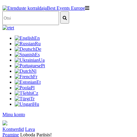
et
En
Ru
De
Es
Ua
Pt
Nl
Fr
Et
Pl
Cz
Tr
Hu
Minu konto
Kontserdid
Lava
Peamine
Loboda Pariisis!