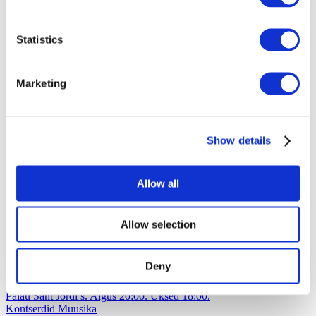
Statistics
,
13 sept P 18:00
SEK690 - SEK1990
Marketing
Osta pileti
04.10.26
Valery Meladze Amsterdamis!
Valery Meladze Amsterdamis 4.
oktoobril 2026. aastal AFAS Live'is. Algus 20:00. Uksed 18:30.
Kontserdid
Popmuusika
Show details
Valery Meladze Amsterdamis!
Allow all
,
Allow selection
04 okt P 20:00
€59 - €249
Osta pileti
Deny
21.10.26
Synthony Barcelonas!
Synthony Barcelonas 21. oktoobril 2026
Palau Sant Jordi’s. Algus 20:00. Uksed 18:00.
Kontserdid
Muusika