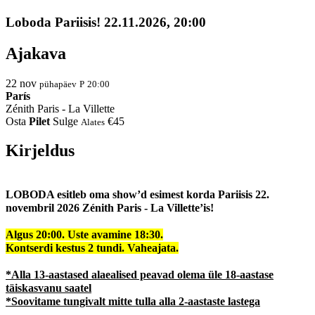
Loboda Pariisis! 22.11.2026, 20:00
Ajakava
22
nov
pühapäev
P
20:00
París
Zénith Paris - La Villette
Osta
Pilet
Sulge
€45
Alates
Kirjeldus
LOBODA esitleb oma show’d esimest korda
Pariisis 22.
novembril 2026 Zénith Paris - La Villette’is!
Algus 20:00.
Uste avamine 18:30.
Kontserdi kestus 2 tundi. Vaheajata.
*Alla 13-aastased alaealised peavad olema üle 18-aastase
täiskasvanu saatel
*Soovitame tungivalt mitte tulla alla 2-aastaste lastega