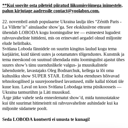
**Kui soovite osta pileteid piiratud liikumisvõimega inimestele,
palun kirjutage aadressile contact@yoolabox.com.
22. novembril astub populaarne Ukraina laulja üles “Zénith Paris -
La Villette’is” ainulaadse show’ga. See eksklusiivne etteaste
ühendab LOBODA kogu loomingulise tee — esimestest lugudest
rahvusvaheliste hittideni, mis on erinevatel aegadel olnud miljonite
elude heliribaks.
Svitlana Loboda fännidele on suurim kingitus laulud kogu tema
karjäärist, kuid täiesti uutes ja ootamatutes tõlgendustes. Kunstnik ja
tema meeskond on suutnud ühendada mitu loomingulist ajastut ühes
suures show’s tänu uuenduslikele valgus- ja muusikalistele
lahendustele, lavastajaks Oleg Bodnarchuk, kellega ta lõi oma
kultusliku show SUPER STAR. Erilise koha etenduses hõivavad
tehnoloogilised ja suurejoonelised lavastused, mille kallal töötati üle
kuue kuu. Laval on koos Svitlana Lobodaga tema püsikoosseis —
Ukraina tantsurühm ja Läti muusikud.
Ärge jätke vahele seda enneolematut show’d, mida tunnustatakse
kui üht suurimat hitimeistrit nii rahvusvaheliste auhindade kui ka
miljonite südamete poolt.
Seda LOBODA kontserti ei unusta te kunagi!