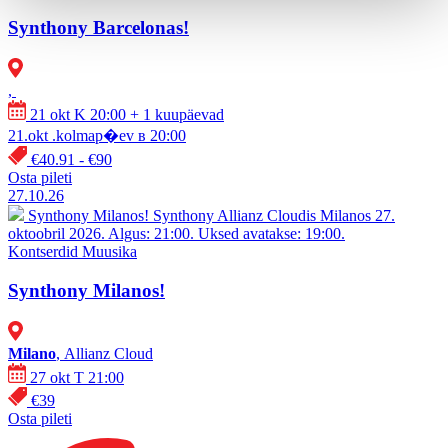
Synthony Barcelonas!
,
21 okt K 20:00
+ 1 kuupäevad
21.okt .kolmap�ev в 20:00
€40.91 - €90
Osta pileti
27.10.26
Synthony Milanos!
Synthony Allianz Cloudis Milanos 27.
oktoobril 2026. Algus: 21:00. Uksed avatakse: 19:00.
Kontserdid
Muusika
Synthony Milanos!
Milano
, Allianz Cloud
27 okt T 21:00
€39
Osta pileti