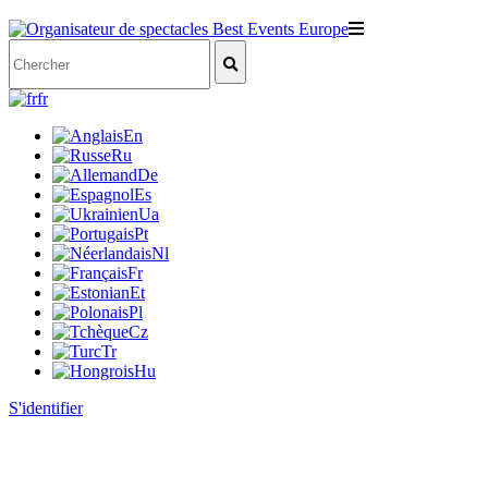
fr
En
Ru
De
Es
Ua
Pt
Nl
Fr
Et
Pl
Cz
Tr
Hu
S'identifier