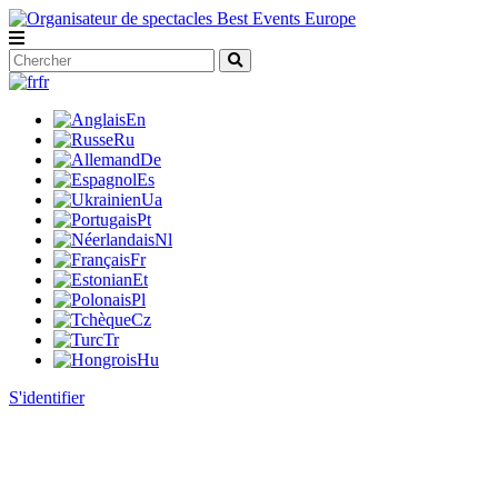
fr
En
Ru
De
Es
Ua
Pt
Nl
Fr
Et
Pl
Cz
Tr
Hu
S'identifier