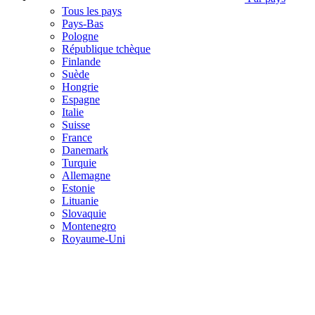
Tous les pays
Pays-Bas
Pologne
République tchèque
Finlande
Suède
Hongrie
Espagne
Italie
Suisse
France
Danemark
Turquie
Allemagne
Estonie
Lituanie
Slovaquie
Montenegro
Royaume-Uni