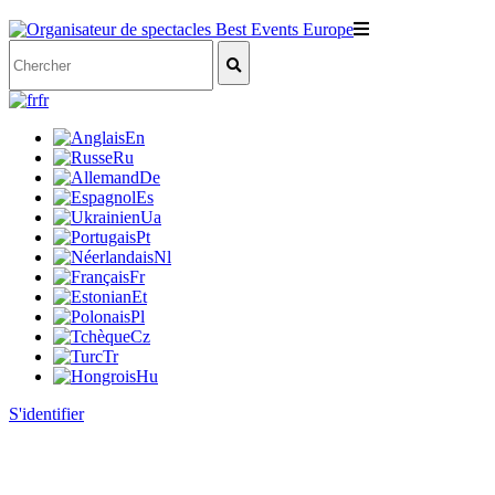
fr
En
Ru
De
Es
Ua
Pt
Nl
Fr
Et
Pl
Cz
Tr
Hu
S'identifier