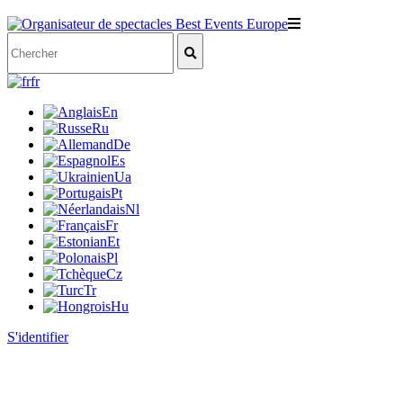
fr
En
Ru
De
Es
Ua
Pt
Nl
Fr
Et
Pl
Cz
Tr
Hu
S'identifier