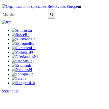
fr
En
Ru
De
Es
Ua
Pt
Nl
Fr
Et
Pl
Cz
Tr
Hu
S'identifier