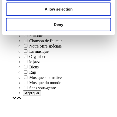
Concerts
Allow selection
Musique classique
Musique pop
Musique rock
Deny
Jazz et Blues
Musique israélienne
Folklore
Chanson de l'auteur
Notre offre spéciale
La musique
Organiser
le jazz
Bleus
Rap
Musique alternative
Musique du monde
Sans sous-genre
Appliquer