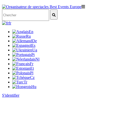
fr
En
Ru
De
Es
Ua
Pt
Nl
Fr
Et
Pl
Cz
Tr
Hu
S'identifier