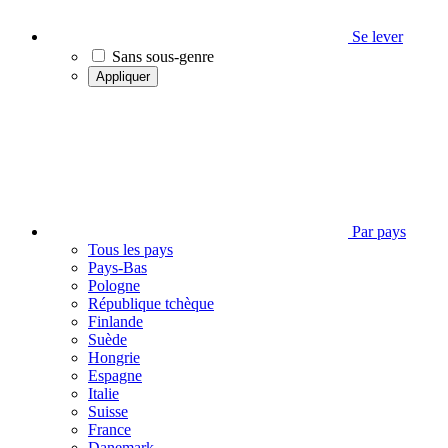
Se lever
Sans sous-genre
Appliquer
Par pays
Tous les pays
Pays-Bas
Pologne
République tchèque
Finlande
Suède
Hongrie
Espagne
Italie
Suisse
France
Danemark