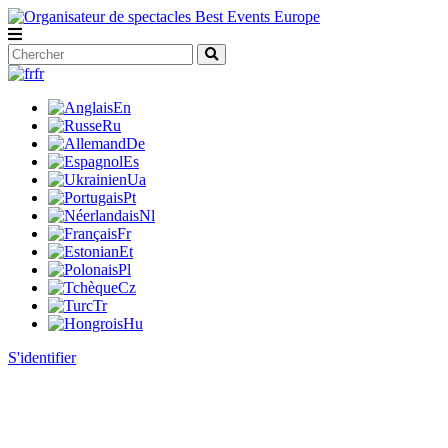
fr
En
Ru
De
Es
Ua
Pt
Nl
Fr
Et
Pl
Cz
Tr
Hu
S'identifier