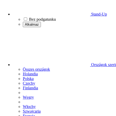
Stand-Up
Bez podgatunku
Alkalmaz
Országok szeri
Összes országok
Holandia
Polska
Czechy
Finlandia
Węgry
Włochy
Szwajcaria
Francja