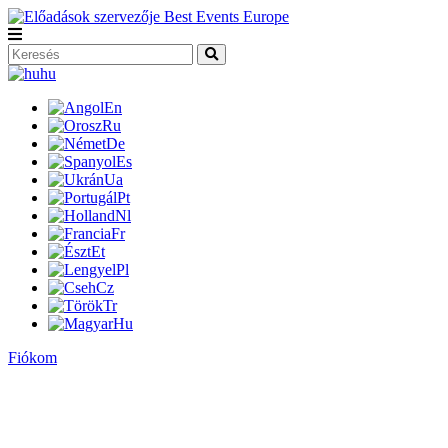
hu
En
Ru
De
Es
Ua
Pt
Nl
Fr
Et
Pl
Cz
Tr
Hu
Fiókom