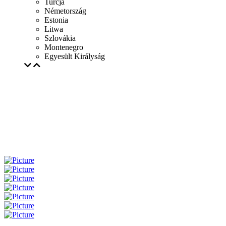
Turcja
Németország
Estonia
Litwa
Szlovákia
Montenegro
Egyesült Királyság