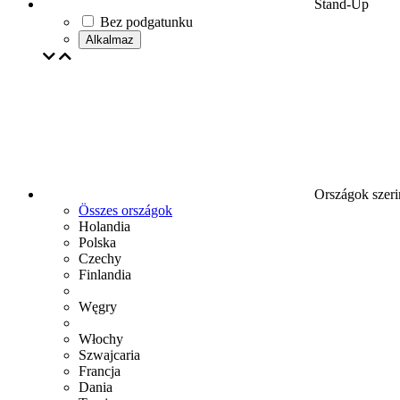
Stand-Up
Bez podgatunku
Alkalmaz
Országok szeri
Összes országok
Holandia
Polska
Czechy
Finlandia
Węgry
Włochy
Szwajcaria
Francja
Dania