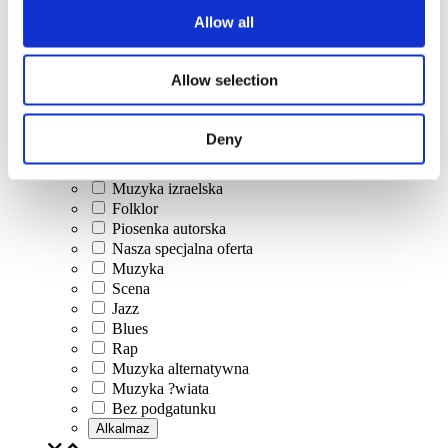
Allow all
Allow selection
Koncerty
Muzyka klasyczna
Muzyka pop
Deny
Muzyka rockowa
Jazz i Blues
Muzyka izraelska
Folklor
Piosenka autorska
Nasza specjalna oferta
Muzyka
Scena
Jazz
Blues
Rap
Muzyka alternatywna
Muzyka ?wiata
Bez podgatunku
Alkalmaz