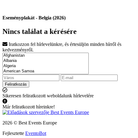
Eseményplakát - Belgia (2026)
Nincs találat a kérésére
Iratkozzon fel hírlevelünkre, és értesüljön minden hírről és
kedvezményről.
Feliratkozás
Sikeresen feliratkozott weboldalunk hírlevelére
Már feliratkozott híreinkre!
2026 © Best Events Europe
Fejlesztette
EventoBot