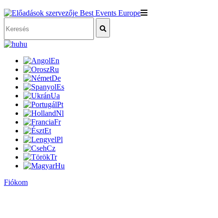
hu
En
Ru
De
Es
Ua
Pt
Nl
Fr
Et
Pl
Cz
Tr
Hu
Fiókom