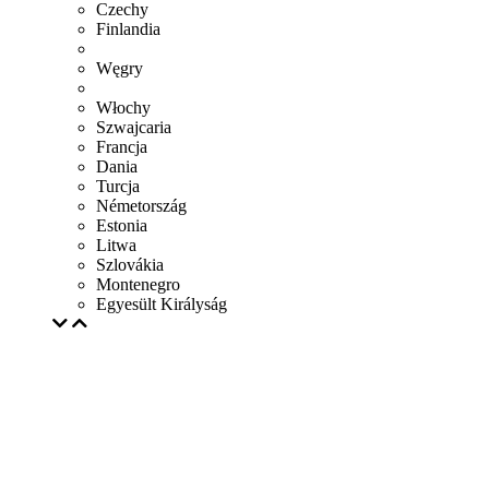
Czechy
Finlandia
Węgry
Włochy
Szwajcaria
Francja
Dania
Turcja
Németország
Estonia
Litwa
Szlovákia
Montenegro
Egyesült Királyság