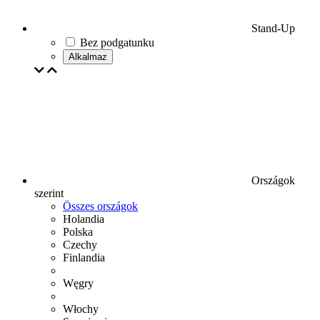
Stand-Up
Bez podgatunku
Alkalmaz
Országok
szerint
Összes országok
Holandia
Polska
Czechy
Finlandia
Węgry
Włochy