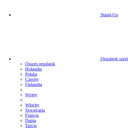
Stand-Up
Országok szeri
Összes országok
Holandia
Polska
Czechy
Finlandia
Węgry
Włochy
Szwajcaria
Francja
Dania
Turcja