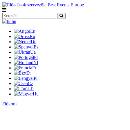
hu
En
Ru
De
Es
Ua
Pt
Nl
Fr
Et
Pl
Cz
Tr
Hu
Fiókom