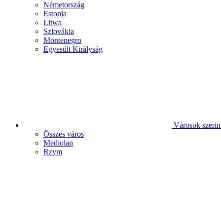
Németország
Estonia
Litwa
Szlovákia
Montenegro
Egyesült Királyság
Városok szerin
Összes város
Mediolan
Rzym