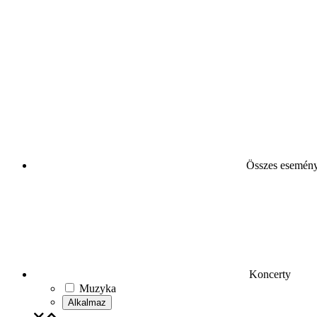
Összes esemén
Koncerty
Muzyka
Alkalmaz