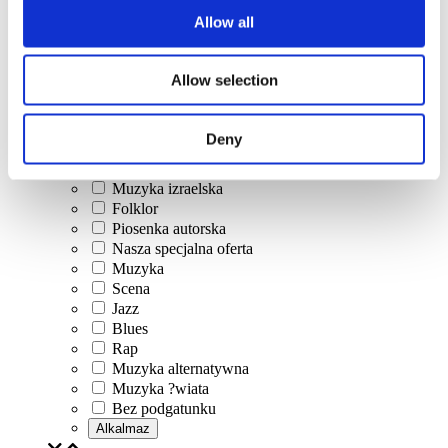
Allow all
Allow selection
Koncerty
Muzyka klasyczna
Muzyka pop
Deny
Muzyka rockowa
Jazz i Blues
Muzyka izraelska
Folklor
Piosenka autorska
Nasza specjalna oferta
Muzyka
Scena
Jazz
Blues
Rap
Muzyka alternatywna
Muzyka ?wiata
Bez podgatunku
Alkalmaz