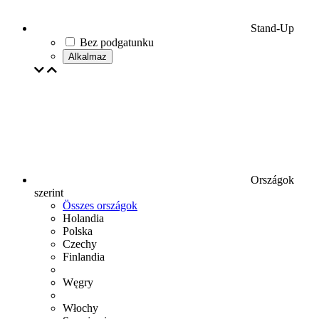
Stand-Up
Bez podgatunku
Alkalmaz
Országok
szerint
Összes országok
Holandia
Polska
Czechy
Finlandia
Węgry
Włochy