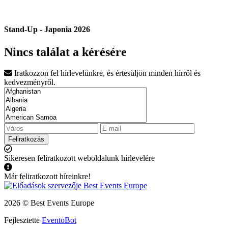
Stand-Up - Japonia 2026
Nincs találat a kérésére
Iratkozzon fel hírlevelünkre, és értesüljön minden hírről és
kedvezményről.
Feliratkozás
Sikeresen feliratkozott weboldalunk hírlevelére
Már feliratkozott híreinkre!
2026 © Best Events Europe
Fejlesztette
EventoBot