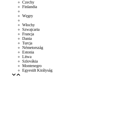
Czechy
Finlandia
Węgry
Włochy
Szwajcaria
Francja
Dania
Turcja
Németország
Estonia
Litwa
Szlovákia
Montenegro
Egyesült Királyság