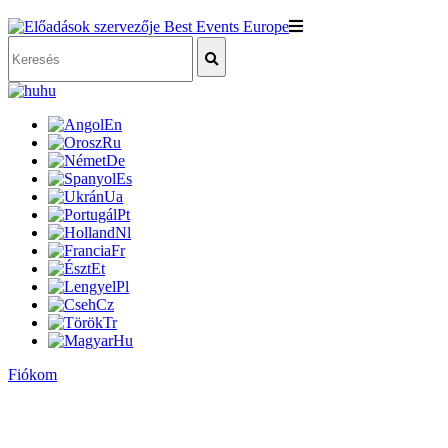
hu
En
Ru
De
Es
Ua
Pt
Nl
Fr
Et
Pl
Cz
Tr
Hu
Fiókom