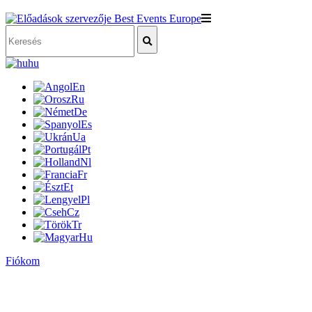
hu
En
Ru
De
Es
Ua
Pt
Nl
Fr
Et
Pl
Cz
Tr
Hu
Fiókom