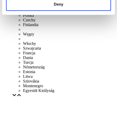
szerint
Deny
Összes országok
Holandia
Polska
Czechy
Finlandia
Węgry
Włochy
Szwajcaria
Francja
Dania
Turcja
Németország
Estonia
Litwa
Szlovákia
Montenegro
Egyesült Királyság