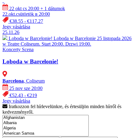
,
22 okt cs 20:00
+ 1 dátumok
22.okt.csütörtök в 20:00
€38.55 - €117.27
Jegy vásárlása
25.11.26
Loboda w Barcelonie!
Loboda w Barcelonie 25 listopada 2026
w Teatre Coliseum. Start 20:00. Drzwi 19:00.
Koncerty
Scena
Loboda w Barcelonie!
Barcelona
, Coliseum
25 nov sze 20:00
€52.43 - €219
Jegy vásárlása
Iratkozzon fel hírlevelünkre, és értesüljön minden hírről és
kedvezményről.