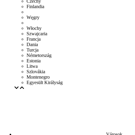
Czechy
Finlandia
Węgry
Włochy
Szwajcaria
Francja
Dania
Turcja
Németország
Estonia
Litwa
Szlovákia
Montenegro
Egyesült Királyság
Városok