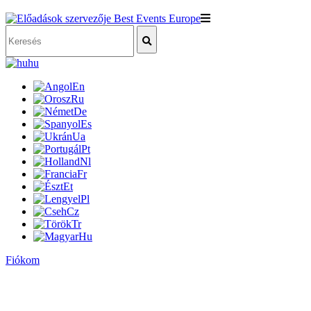
hu
En
Ru
De
Es
Ua
Pt
Nl
Fr
Et
Pl
Cz
Tr
Hu
Fiókom