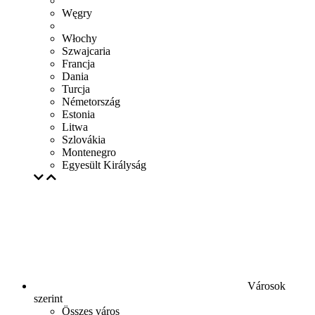
Węgry
Włochy
Szwajcaria
Francja
Dania
Turcja
Németország
Estonia
Litwa
Szlovákia
Montenegro
Egyesült Királyság
Városok
szerint
Összes város