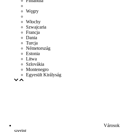
Finlandia
Węgry
Włochy
Szwajcaria
Francja
Dania
Turcja
Németország
Estonia
Litwa
Szlovákia
Montenegro
Egyesült Királyság
Városok
szerint