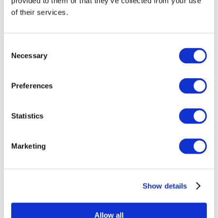
provided to them or that they’ve collected from your use
of their services.
Consent
Necessary
Selection
Preferences
Összes
Statistics
esemény
Marketing
Show details
Koncerty
Muzyka pop
Allow all
Alkalmaz