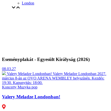
London
Eseményplakát - Egyesült Királyság (2026)
08.03.27
Valery Meladze Londonban!
Valery Meladze Londonban 2027.
március 8-án az OVO ARENA WEMBLEY helyszínén. Kezdés:
19:30. Kapunyitás: 18:00.
Koncerty
Muzyka pop
Valery Meladze Londonban!