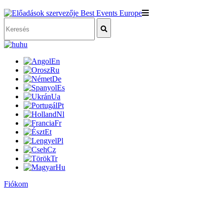
hu
En
Ru
De
Es
Ua
Pt
Nl
Fr
Et
Pl
Cz
Tr
Hu
Fiókom