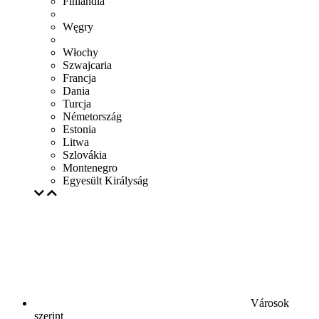
Finlandia
Węgry
Włochy
Szwajcaria
Francja
Dania
Turcja
Németország
Estonia
Litwa
Szlovákia
Montenegro
Egyesült Királyság
Városok
szerint