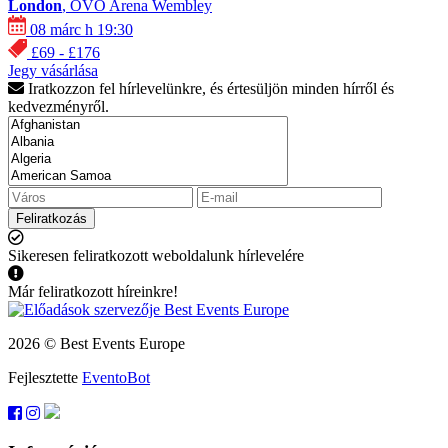
London
, OVO Arena Wembley
08 márc h 19:30
£69 - £176
Jegy vásárlása
Iratkozzon fel hírlevelünkre, és értesüljön minden hírről és
kedvezményről.
Feliratkozás
Sikeresen feliratkozott weboldalunk hírlevelére
Már feliratkozott híreinkre!
2026 © Best Events Europe
Fejlesztette
EventoBot