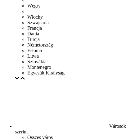
Węgry
Włochy
Szwajcaria
Francja
Dania
Turcja
Németország
Estonia
Litwa
Szlovákia
Montenegro
Egyesült Királyság
Városok
szerint
Összes város