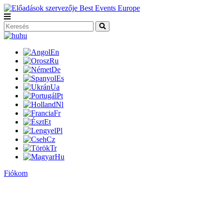
hu
En
Ru
De
Es
Ua
Pt
Nl
Fr
Et
Pl
Cz
Tr
Hu
Fiókom