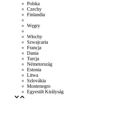
Polska
Czechy
Finlandia
Węgry
Włochy
Szwajcaria
Francja
Dania
Turcja
Németország
Estonia
Litwa
Szlovákia
Montenegro
Egyesült Királyság