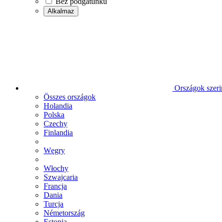
Bez podgatunku
Alkalmaz
Országok szeri
Összes országok
Holandia
Polska
Czechy
Finlandia
Węgry
Włochy
Szwajcaria
Francja
Dania
Turcja
Németország
Estonia