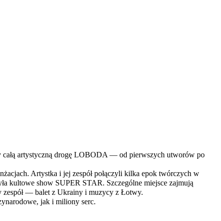
łączy całą artystyczną drogę LOBODA — od pierwszych utworów po
acjach. Artystka i jej zespół połączyli kilka epok twórczych w
rzyła kultowe show SUPER STAR. Szczególne miejsce zajmują
ły zespół — balet z Ukrainy i muzycy z Łotwy.
narodowe, jak i miliony serc.