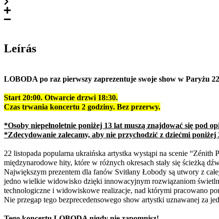
Leírás
LOBODA po raz pierwszy zaprezentuje swoje show w
Paryżu 22 
Start 20:00.
Otwarcie drzwi 18:30.
Czas trwania koncertu 2 godziny. Bez przerwy.
*Osoby niepełnoletnie poniżej 13 lat muszą znajdować się pod op
*Zdecydowanie zalecamy, aby nie przychodzić z dziećmi poniżej 2
22 listopada popularna ukraińska artystka wystąpi na scenie “Zéni
międzynarodowe hity, które w różnych okresach stały się ścieżką dź
Największym prezentem dla fanów Svitłany Łobody są utwory z całej 
jedno wielkie widowisko dzięki innowacyjnym rozwiązaniom świetl
technologiczne i widowiskowe realizacje, nad którymi pracowano pon
Nie przegap tego bezprecedensowego show artystki uznawanej za jed
Tego koncertu LOBODA nigdy nie zapomnisz!