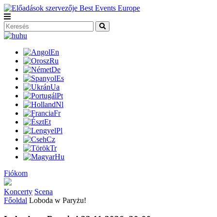
hu
En
Ru
De
Es
Ua
Pt
Nl
Fr
Et
Pl
Cz
Tr
Hu
Fiókom
Koncerty
Scena
Főoldal
Loboda w Paryżu!