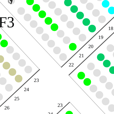
F3
18
19
20
21
22
23
24
25
23
26
24