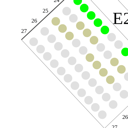
7
25
E
26
27
2
27