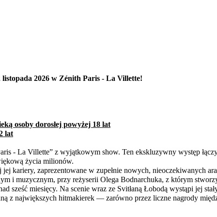
listopada 2026 w Zénith Paris - La Villette!
ieką osoby dorosłej powyżej 18 lat
 lat
th Paris - La Villette” z wyjątkowym show. Ten ekskluzywny występ 
więkową życia milionów.
jej kariery, zaprezentowane w zupełnie nowych, nieoczekiwanych aranż
nym i muzycznym, przy reżyserii Olega Bodnarchuka, z którym stwo
ad sześć miesięcy. Na scenie wraz ze Svitłaną Łobodą wystąpi jej sta
ną z największych hitmakierek — zarówno przez liczne nagrody między