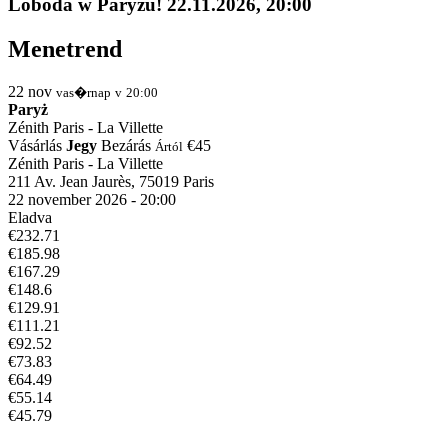
Loboda w Paryżu! 22.11.2026, 20:00
Menetrend
22
nov
vas�rnap
v
20:00
Paryż
Zénith Paris - La Villette
Vásárlás
Jegy
Bezárás
€45
Ártól
Zénith Paris - La Villette
211 Av. Jean Jaurès, 75019 Paris
22 november 2026 - 20:00
Eladva
€232.71
€185.98
€167.29
€148.6
€129.91
€111.21
€92.52
€73.83
€64.49
€55.14
€45.79