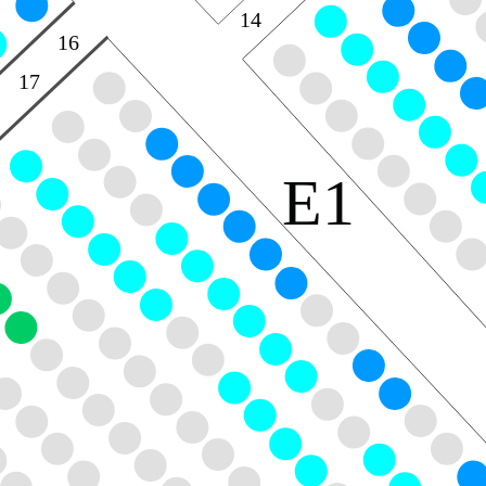
14
16
17
E1