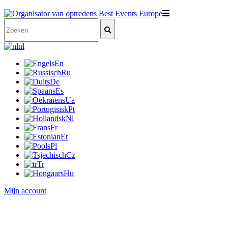
nl
En
Ru
De
Es
Ua
Pt
Nl
Fr
Et
Pl
Cz
Tr
Hu
Mijn account