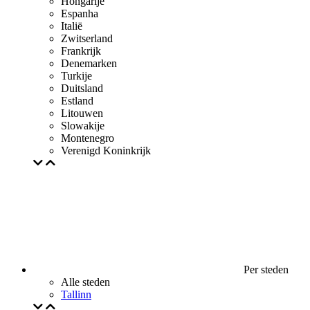
Hongarije
Espanha
Italië
Zwitserland
Frankrijk
Denemarken
Turkije
Duitsland
Estland
Litouwen
Slowakije
Montenegro
Verenigd Koninkrijk
Per steden
Alle steden
Tallinn