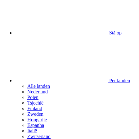
Stå op
Per landen
Alle landen
Nederland
Polen
Tsjechië
Finland
Zweden
Hongarije
Espanha
Italië
Zwitserland