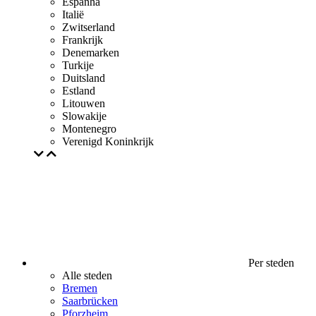
Espanha
Italië
Zwitserland
Frankrijk
Denemarken
Turkije
Duitsland
Estland
Litouwen
Slowakije
Montenegro
Verenigd Koninkrijk
Per steden
Alle steden
Bremen
Saarbrücken
Pforzheim