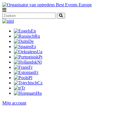
nl
En
Ru
De
Es
Ua
Pt
Nl
Fr
Et
Pl
Cz
Tr
Hu
Mijn account