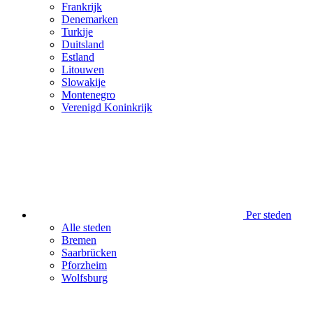
Frankrijk
Denemarken
Turkije
Duitsland
Estland
Litouwen
Slowakije
Montenegro
Verenigd Koninkrijk
Per steden
Alle steden
Bremen
Saarbrücken
Pforzheim
Wolfsburg