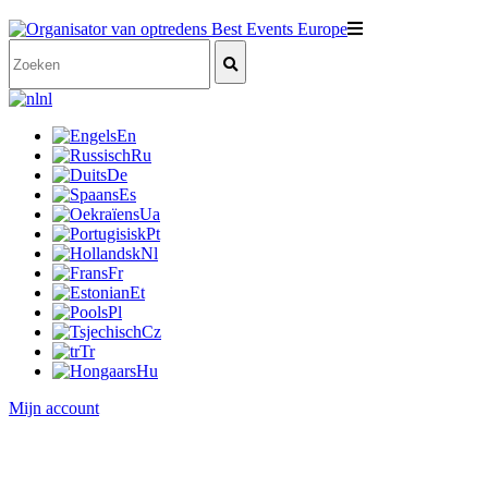
nl
En
Ru
De
Es
Ua
Pt
Nl
Fr
Et
Pl
Cz
Tr
Hu
Mijn account