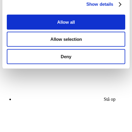
Show details
Allow all
Koncerter
Allow selection
Popmusik
Solliciteer
Deny
Stå op