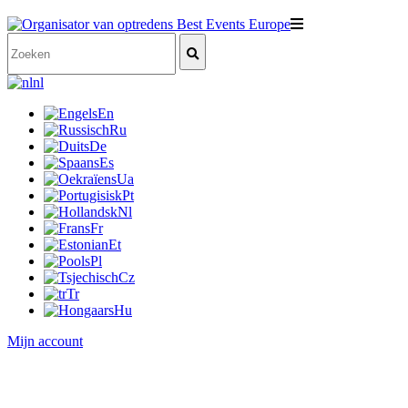
nl
En
Ru
De
Es
Ua
Pt
Nl
Fr
Et
Pl
Cz
Tr
Hu
Mijn account