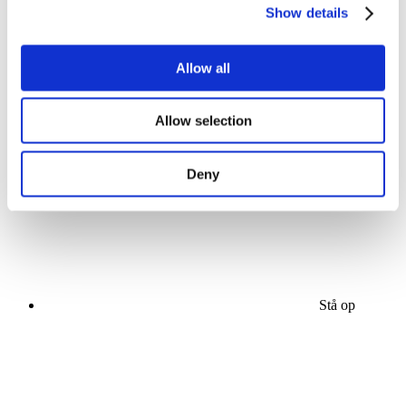
Show details
Allow all
Koncerter
Allow selection
musik
Solliciteer
Deny
Stå op