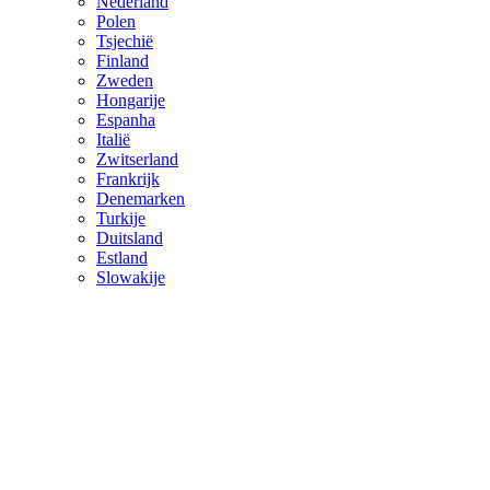
Nederland
Polen
Tsjechië
Finland
Zweden
Hongarije
Espanha
Italië
Zwitserland
Frankrijk
Denemarken
Turkije
Duitsland
Estland
Slowakije