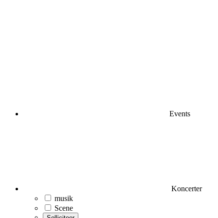
Events
Koncerter
musik
Scene
Solliciteer