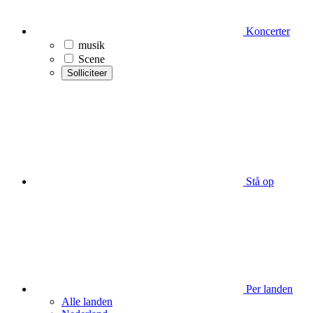
Koncerter
musik
Scene
Solliciteer
Stå op
Per landen
Alle landen