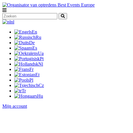
nl
En
Ru
De
Es
Ua
Pt
Nl
Fr
Et
Pl
Cz
Tr
Hu
Mijn account