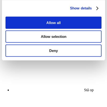
Show details
Allow all
Koncerter
Allow selection
musik
Scene
Solliciteer
Deny
Stå op