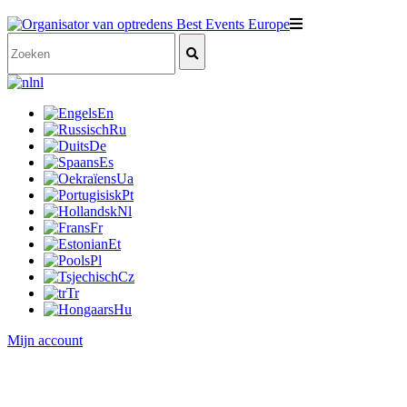
nl
En
Ru
De
Es
Ua
Pt
Nl
Fr
Et
Pl
Cz
Tr
Hu
Mijn account