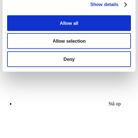
Show details
Allow all
Koncerter
Allow selection
Popmusik
Solliciteer
Deny
Stå op