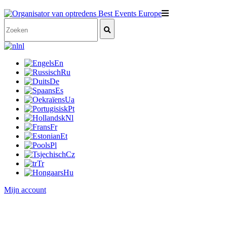
nl
En
Ru
De
Es
Ua
Pt
Nl
Fr
Et
Pl
Cz
Tr
Hu
Mijn account