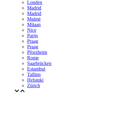
Londen
Madrid
Madrid
Malmė
Milaan
Nice
Parijs
Praag
Praag
Pforzheim
Rome
Saarbrücken
Estambul
Tallinn
Helsinki
Zürich