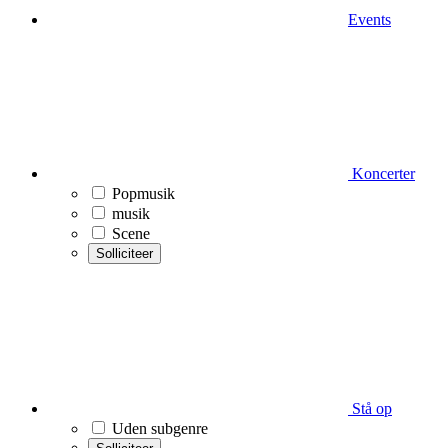
Events
Koncerter
Popmusik
musik
Scene
Solliciteer
Stå op
Uden subgenre