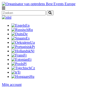
nl
En
Ru
De
Es
Ua
Pt
Nl
Fr
Et
Pl
Cz
Tr
Hu
Mijn account