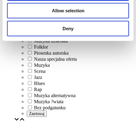
Koncerty
Allow selection
Muzyka klasyczna
Muzyka pop
Deny
Muzyka rockowa
Jazz i Blues
Muzyka izraelska
Folklor
Piosenka autorska
Nasza specjalna oferta
Muzyka
Scena
Jazz
Blues
Rap
Muzyka alternatywna
Muzyka ?wiata
Bez podgatunku
Zastosuj