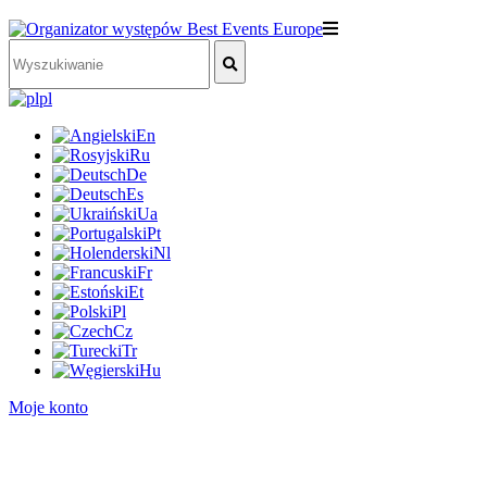
pl
En
Ru
De
Es
Ua
Pt
Nl
Fr
Et
Pl
Cz
Tr
Hu
Moje konto