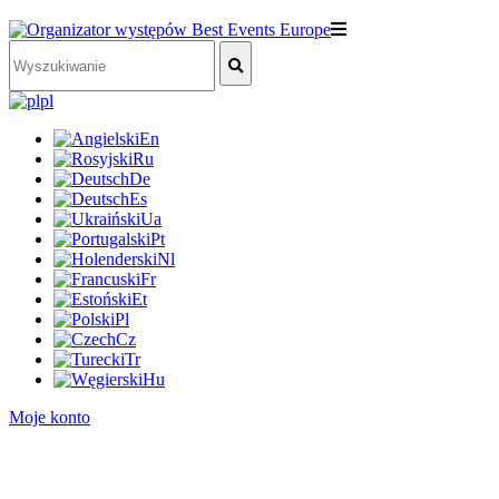
pl
En
Ru
De
Es
Ua
Pt
Nl
Fr
Et
Pl
Cz
Tr
Hu
Moje konto