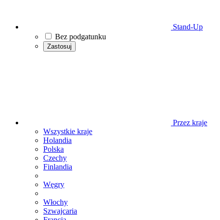
Stand-Up
Bez podgatunku
Zastosuj
Przez kraje
Wszystkie kraje
Holandia
Polska
Czechy
Finlandia
Węgry
Włochy
Szwajcaria
Francja