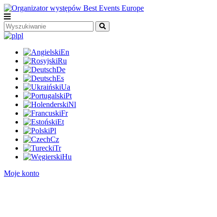
pl
En
Ru
De
Es
Ua
Pt
Nl
Fr
Et
Pl
Cz
Tr
Hu
Moje konto