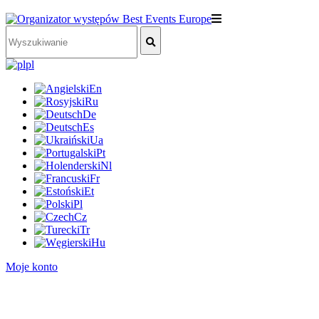
pl
En
Ru
De
Es
Ua
Pt
Nl
Fr
Et
Pl
Cz
Tr
Hu
Moje konto