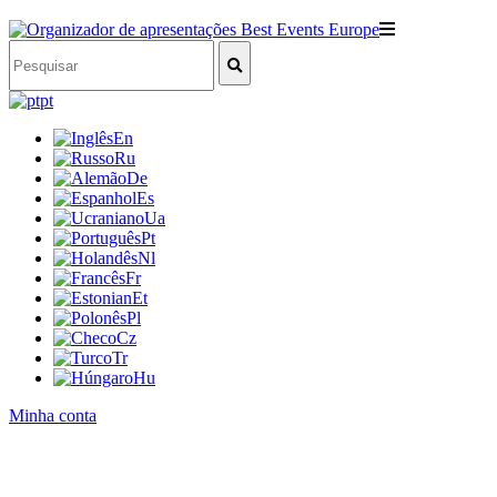
pt
En
Ru
De
Es
Ua
Pt
Nl
Fr
Et
Pl
Cz
Tr
Hu
Minha conta