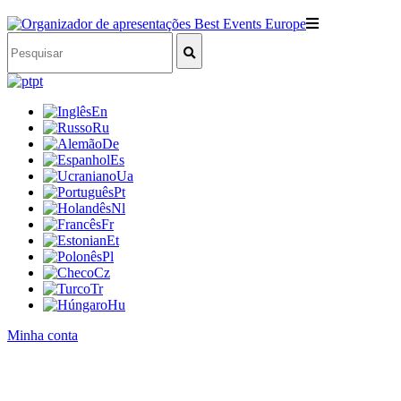
pt
En
Ru
De
Es
Ua
Pt
Nl
Fr
Et
Pl
Cz
Tr
Hu
Minha conta