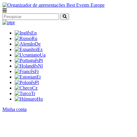
pt
En
Ru
De
Es
Ua
Pt
Nl
Fr
Et
Pl
Cz
Tr
Hu
Minha conta