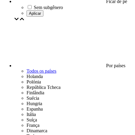
Ficar de pé
Sem subgênero
Aplicar
Por países
Todos os países
Holanda
Polónia
República Tcheca
Finlândia
Suécia
Hungria
Espanha
Itália
Suíça
França
Dinamarca