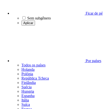
Ficar de pé
Sem subgênero
Aplicar
Por países
Todos os países
Holanda
Polónia
República Tcheca
Finlândia
Suécia
Hungria
Espanha
Itália
Suíça
França